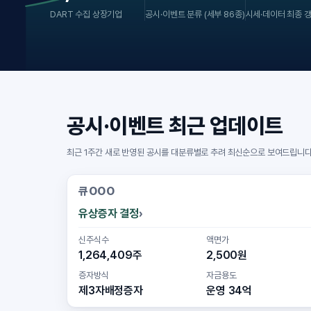
DART 수집 상장기업
공시·이벤트 분류 (세부 86종)
시세·데이터 최종 
공시·이벤트 최근 업데이트
최근 1주간 새로 반영된 공시를 대분류별로 추려 최신순으로 보여드립니다
큐OOO
유상증자 결정
신주식수
액면가
1,264,409주
2,500원
증자방식
자금용도
제3자배정증자
운영 34억