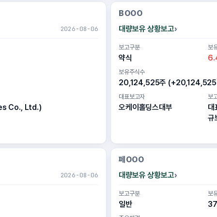
BOOO
대량보유 상황보고
2026-08-06
보고구분
보
약식
6.
보유주식수
20,124,525주 (+20,124,525
대표보고자
보
 Co., Ltd.)
오케이홀딩스대부
대
규
페OOO
대량보유 상황보고
2026-08-06
보고구분
보
일반
37