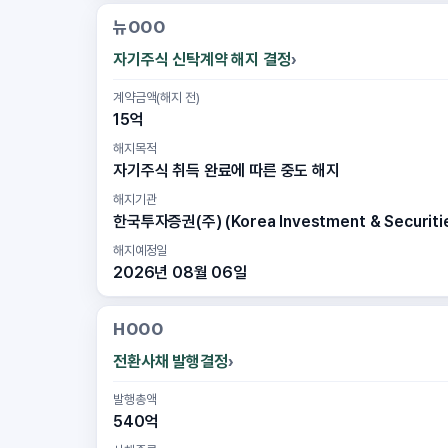
뉴OOO
자기주식 신탁계약 해지 결정
계약금액(해지 전)
15억
해지목적
자기주식 취득 완료에 따른 중도 해지
해지기관
한국투자증권(주) (Korea Investment & Securities
해지예정일
2026년 08월 06일
HOOO
전환사채 발행결정
발행총액
540억