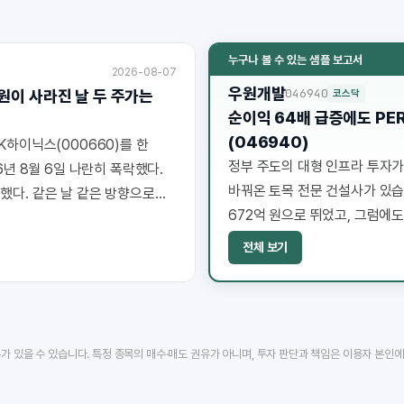
누구나 볼 수 있는 샘플 보고서
2026-08-07
우원개발
046940
 원이 사라진 날 두 주가는
코스닥
순이익 64배 급증에도 PE
(046940)
K하이닉스(000660)를 한
정부 주도의 대형 인프라 투자가
6년 8월 6일 나란히 폭락했다.
바꿔온 토목 전문 건설사가 있습니
했다. 같은 날 같은 방향으로
672억 원으로 뛰었고, 그럼에도
를 쓴다. 그 차이를 공시
(046940)입니다. 금융감독
전체 보기
이 회사의 현재 위치를 짚어봤습
류가 있을 수 있습니다. 특정 종목의 매수·매도 권유가 아니며, 투자 판단과 책임은 이용자 본인