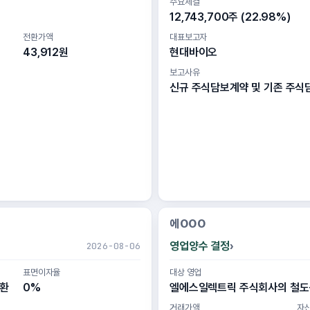
주요체결
12,743,700주 (22.98%)
전환가액
대표보고자
43,912원
현대바이오
보고사유
신규 주식담보계약 및 기존 주식
에OOO
영업양수 결정
2026-08-06
표면이자율
대상 영업
전환
0%
엘에스일렉트릭 주식회사의 철
거래가액
자