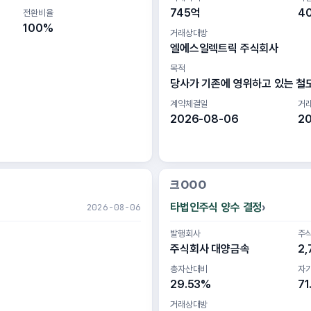
745억
4
전환비율
100%
거래상대방
엘에스일렉트릭 주식회사
목적
당사가 기존에 영위하고 있는 철
계약체결일
거
2026-08-06
2
크OOO
타법인주식 양수 결정
2026-08-06
발행회사
주
주식회사 대양금속
2,
총자산대비
자
29.53%
71
거래상대방