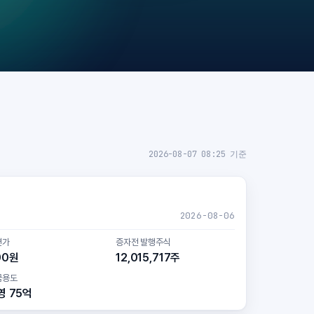
2026-08-07 08:25 기준
2026-08-06
면가
증자전 발행주식
00원
12,015,717주
금용도
영 75억