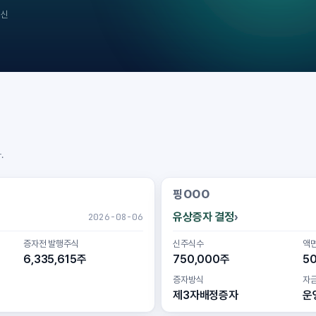
갱신
.
핑OOO
유상증자 결정
2026-08-06
증자전 발행주식
신주식수
액
6,335,615주
750,000주
5
증자방식
자
제3자배정증자
운