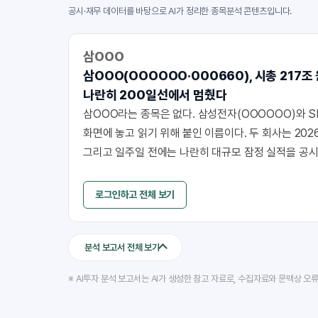
공시·재무 데이터를 바탕으로 AI가 정리한 종목분석 콘텐츠입니다.
삼OOO
삼OOO(OOOOOO·000660), 시총 217조
나란히 200일선에서 멈췄다
삼OOO라는 종목은 없다. 삼성전자(OOOOOO)와 S
화면에 놓고 읽기 위해 붙인 이름이다. 두 회사는 202
그리고 일주일 전에는 나란히 대규모 잠정 실적을 공시
떨어졌지만, 두 회사의 장부와 가격표는 서로 다른 언어
데이터로 갈라 봤다.
로그인하고 전체 보기
분석 보고서 전체 보기
※ AI투자 분석 보고서는 AI가 생성한 참고 자료로, 수집자료와 문맥상 오