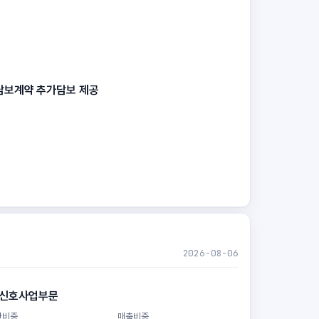
담보계약 추가담보 제공
2026-08-06
도신호사업부문
산비중
매출비중