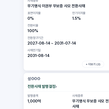
사채종류
무기명식 이권부 무보증 사모 전환사채
표면이자율
만기이자율
0%
1.5%
전환비율
100%
전환청구기간
2027-08-14 ~ 2031-07-14
사채만기일
2031-08-14
+ 더보기 (2)
성OOO
전환사채 발행결정
발행총액
사채종류
1,000억
무기명식 무보증 사모 
사채