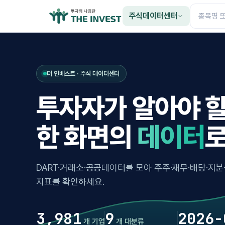
주식데이터센터
더 인베스트 · 주식 데이터센터
투자자가 알아야 할
한 화면의
데이터
로
DART·거래소·공공데이터를 모아 주주·재무·배당·지분
지표를 확인하세요.
3,981
9
2026-
개 기업
개 대분류