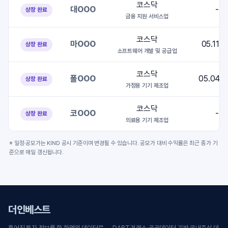
코스닥
대OOO
-
상장 완료
금융 지원 서비스업
코스닥
마OOO
05.11~
상장 완료
소프트웨어 개발 및 공급업
코스닥
폴OOO
05.04~
상장 완료
가정용 기기 제조업
코스닥
코OOO
-
상장 완료
의료용 기기 제조업
※ 일정·공모가는 KIND 공시 기준이며 변경될 수 있습니다. 공모가 대비 수익률은 최근 종가 기
준으로 매일 갱신됩니다.
더인베스트
흩어진 투자 정보를 한 화면의 데이터로 — DART·거래소·공공데이터 기반 국내주식 데