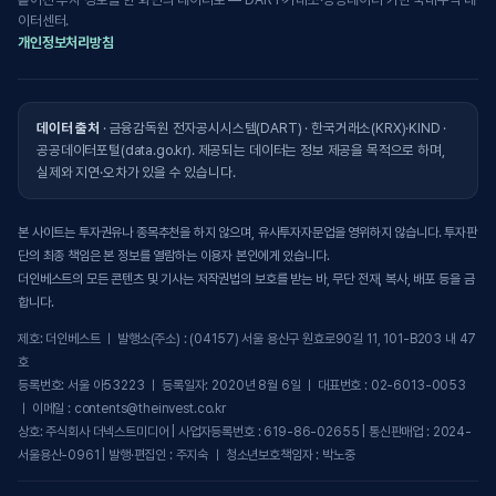
이터센터.
개인정보처리방침
데이터 출처
· 금융감독원 전자공시시스템(DART) · 한국거래소(KRX)·KIND ·
공공데이터포털(data.go.kr). 제공되는 데이터는 정보 제공을 목적으로 하며,
실제와 지연·오차가 있을 수 있습니다.
본 사이트는 투자권유나 종목추천을 하지 않으며, 유사투자자문업을 영위하지 않습니다. 투자판
단의 최종 책임은 본 정보를 열람하는 이용자 본인에게 있습니다.
더인베스트의 모든 콘텐츠 및 기사는 저작권법의 보호를 받는 바, 무단 전재, 복사, 배포 등을 금
합니다.
제호: 더인베스트 ㅣ 발행소(주소) : (04157) 서울 용산구 원효로90길 11, 101-B203 내 47
호
등록번호: 서울 아53223 ㅣ 등록일자: 2020년 8월 6일 ㅣ 대표번호 : 02-6013-0053
ㅣ 이메일 : contents@theinvest.co.kr
상호: 주식회사 더넥스트미디어 | 사업자등록번호 : 619-86-02655 | 통신판매업 : 2024-
서울용산-0961 | 발행·편집인 : 주지숙 ㅣ 청소년보호책임자 : 박노중